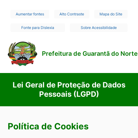
Seção
Ir
Aumentar fontes
Alto Contraste
Mapa do Site
de
para
Fonte para Dislexia
Sobre Acessibilidade
o
atalhos
conteúdo
e
[alt+1]
links
Prefeitura de Guarantã do Norte
Ir
de
para
acessibilidade
o
Lei Geral de Proteção de Dados
menu
Pessoais (LGPD)
[alt+2]
Ir
para
a
Política de Cookies
busca