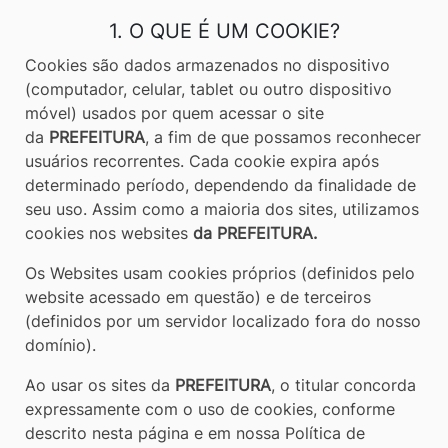
[alt+3]
1. O QUE É UM COOKIE?
Ir
Cookies são dados armazenados no dispositivo
para
(computador, celular, tablet ou outro dispositivo
o
móvel) usados por quem acessar o site
rodapé
da
PREFEITURA
, a fim de que possamos reconhecer
[alt+4]
usuários recorrentes. Cada cookie expira após
determinado período, dependendo da finalidade de
seu uso. Assim como a maioria dos sites, utilizamos
cookies nos websites
da PREFEITURA.
Os Websites usam cookies próprios (definidos pelo
website acessado em questão) e de terceiros
(definidos por um servidor localizado fora do nosso
domínio).
Ao usar os sites da
PREFEITURA
, o titular concorda
expressamente com o uso de cookies, conforme
descrito nesta página e em nossa Política de